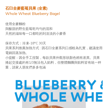
石臼全麥藍莓貝果 (全素)
Whole Wheat Blueberry Bagel
使用全麥麵粉
與酸甜的野生藍莓乾均勻的混和
天然的滋味每一口都吃的到淡淡的小麥香
保存方式：冷凍-18°C 30天
貝果系列推薦加熱方式 : 因石臼全麥系列口感較為扎實，建議使用
電鍋回蒸加熱。
小提醒：因全手工捏製，每款貝果外觀形狀顏色稍有差異。貝果
捲起交接處約有1/3無法包入餡料，但整體麵團與餡料皆有統一秤
重，請家人朋友們多多包涵