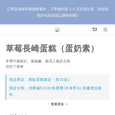
🎁 【中秋禮盒訂購優惠】 任選 8 盒以上享 95 折，30 盒以上享 9 
訂單皆為接單後新鮮製作，下單後約需 3–4 天安排出貨，請您提
折（刷卡最高優惠）。 輸入折扣碼 【YH88】，依活動辦法享最高 
前評估並預留訂購時間哦 !
85 折優惠！
🎁 【中秋禮盒訂購優惠】 任選 8 盒以上享 95 折，30 盒以上享 9 
折（刷卡最高優惠）。 輸入折扣碼 【YH88】，依活動辦法享最高 
85 折優惠！
草莓長崎蛋糕（蛋奶素）
冬季中最鮮紅、最嬌嫩、最高人氣的主角
你吃了莓🍓
指定商品，西點蛋糕限定・買15送1
指定分類，消費滿$1580免運費(冷凍寄出),節慶禮盒除
外。
查看更多