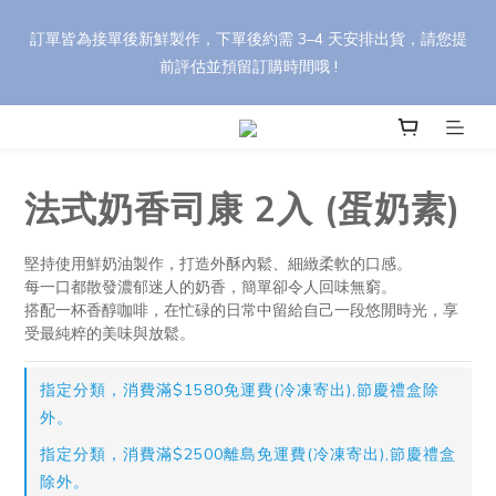
🎁 【中秋禮盒訂購優惠】 任選 8 盒以上享 95 折，30 盒以上享 9 
訂單皆為接單後新鮮製作，下單後約需 3–4 天安排出貨，請您提
折（刷卡最高優惠）。 輸入折扣碼 【YH88】，依活動辦法享最高 
前評估並預留訂購時間哦 !
85 折優惠！
🎁 【中秋禮盒訂購優惠】 任選 8 盒以上享 95 折，30 盒以上享 9 
折（刷卡最高優惠）。 輸入折扣碼 【YH88】，依活動辦法享最高 
85 折優惠！
法式奶香司康 2入 (蛋奶素)
堅持使用鮮奶油製作，打造外酥內鬆、細緻柔軟的口感。
每一口都散發濃郁迷人的奶香，簡單卻令人回味無窮。
搭配一杯香醇咖啡，在忙碌的日常中留給自己一段悠閒時光，享
受最純粹的美味與放鬆。
指定分類，消費滿$1580免運費(冷凍寄出),節慶禮盒除
外。
指定分類，消費滿$2500離島免運費(冷凍寄出),節慶禮盒
除外。