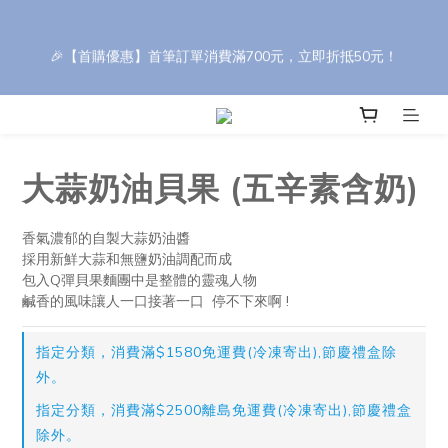
🎁 【中秋禮盒訂購優惠】 任選 8 盒以上享 95 折，30 盒以上享 9 
折（刷卡最高優惠）。 輸入折扣碼 【YH88】，依活動辦法享最高 
🎉【首購優惠】首筆訂單消費滿700元，立即折抵50元！
85 折優惠！
訂單皆為接單後新鮮製作，下單後約需 3–4 天安排出貨，請您提
前評估並預留訂購時間哦 !
大蒜奶油貝果 (五辛素含奶)
🎁 【中秋禮盒訂購優惠】 任選 8 盒以上享 95 折，30 盒以上享 9 
折（刷卡最高優惠）。 輸入折扣碼 【YH88】，依活動辦法享最高 
香氣濃郁的自製大蒜奶油醬
採用新鮮大蒜和無鹽奶油調配而成
85 折優惠！
包入Q彈貝果麵團中是整體的靈魂人物
鹹香的風味讓人一口接著一口  停不下來啊 !
指定分類，消費滿$1580免運費(冷凍寄出),節慶禮盒除
外。
指定分類，消費滿$2500離島免運費(冷凍寄出),節慶禮盒
除外。