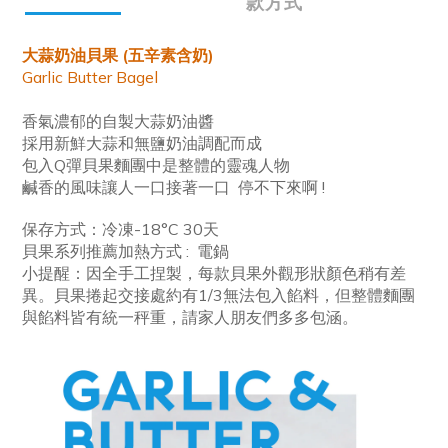
款方式
大蒜奶油貝果 (五辛素含奶)
Garlic Butter Bagel
香氣濃郁的自製大蒜奶油醬
採用新鮮大蒜和無鹽奶油調配而成
包入Q彈貝果麵團中是整體的靈魂人物
鹹香的風味讓人一口接著一口 停不下來啊 !
保存方式：冷凍-18°C 30天
貝果系列推薦加熱方式 : 電鍋
小提醒：因全手工捏製，每款貝果外觀形狀顏色稍有差
異。貝果捲起交接處約有1/3無法包入餡料，但整體麵團
與餡料皆有統一秤重，請家人朋友們多多包涵。