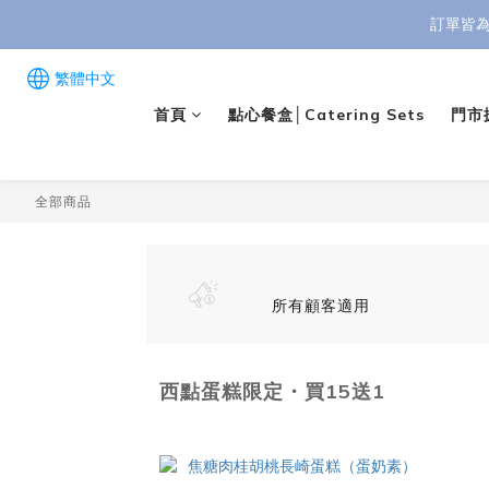
🎁 【中秋禮盒訂購優惠】 任選 8 
訂單皆為
🎁 【中秋禮盒訂購優惠】 任選 8 
繁體中文
首頁
點心餐盒│Catering Sets
門市據
全部商品
所有顧客適用
西點蛋糕限定・買15送1