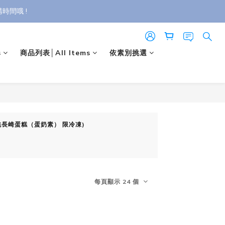
88】，依活動辦法享最高 85 折優惠！
時間哦 !
88】，依活動辦法享最高 85 折優惠！
s
商品列表│All Items
依素別挑選
胡桃長崎蛋糕（蛋奶素） 限冷凍)
每頁顯示 24 個