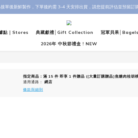
盒以上享 95 折，30 盒以上享 9 折（刷卡最高優惠）。 輸入折扣碼 【YH
接單後新鮮製作，下單後約需 3–4 天安排出貨，請您提前評估並預留訂購
盒以上享 95 折，30 盒以上享 9 折（刷卡最高優惠）。 輸入折扣碼 【YH
點｜Stores
典藏獻禮│Gift Collection
冠軍貝果│Bagel
2026年 中秋節禮盒 ! NEW
指定商品：滿 15 件 即享 1 件贈品 ([大量訂購贈品]焦糖肉桂
適用通路：
網店
條款與細則