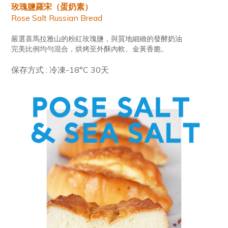
玫瑰鹽羅宋（蛋奶素）
Rose Salt Russian Bread
嚴選喜馬拉雅山的粉紅玫瑰鹽，與質地細緻的發酵奶油
完美比例均勻混合，烘烤至外酥內軟、金黃香脆。
保存方式 : 冷凍-18°C 30天