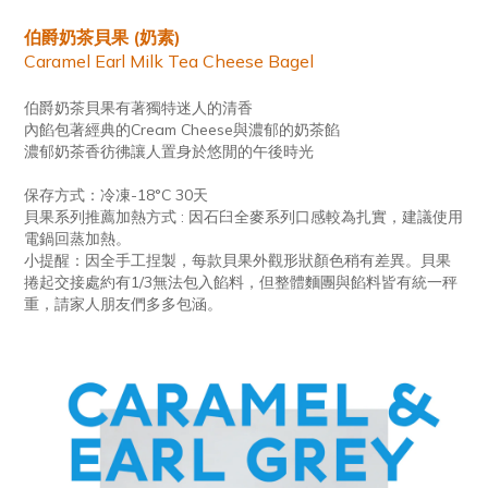
伯爵奶茶貝果 (奶素)
Caramel Earl Milk Tea Cheese Bagel
伯爵奶茶貝果有著獨特迷人的清香
內餡包著經典的Cream Cheese與濃郁的奶茶餡
濃郁奶茶香彷彿讓人置身於悠閒的午後時光
保存方式：冷凍-18°C 30天
貝果系列推薦加熱方式 : 因石臼全麥系列口感較為扎實，建議使用
電鍋回蒸加熱。
小提醒：因全手工捏製，每款貝果外觀形狀顏色稍有差異。貝果
捲起交接處約有1/3無法包入餡料，但整體麵團與餡料皆有統一秤
重，請家人朋友們多多包涵。