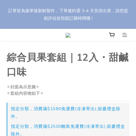
🎁 【中秋禮盒訂購優惠】 任選 8 盒以上享 95 折，30 盒以上享 9 
訂單皆為接單後新鮮製作，下單後約需 3–4 天安排出貨，請您提
折（刷卡最高優惠）。 輸入折扣碼 【YH88】，依活動辦法享最高 
前評估並預留訂購時間哦 !
85 折優惠！
🎁 【中秋禮盒訂購優惠】 任選 8 盒以上享 95 折，30 盒以上享 9 
折（刷卡最高優惠）。 輸入折扣碼 【YH88】，依活動辦法享最高 
85 折優惠！
綜合貝果套組｜12入・甜鹹
口味
✧封面為示意圖✧
✧套組內容物如下✧
指定分類，消費滿$1580免運費(冷凍寄出),節慶禮盒除
外。
指定分類，消費滿$2500離島免運費(冷凍寄出),節慶禮盒
除外。