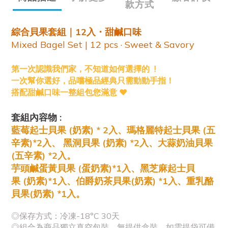
款方式
綜合貝果套組｜12入・甜鹹口味
Mixed Bagel Set | 12 pcs · Sweet & Savory
第一次認識我們家，不知道如何選擇的 !
一次幫你選好，品嚐極品經典只需動動手指！
❤️
搭配甜鹹口味一整組包您滿意
套組內容物 :
藍莓起士貝果 (奶素) * 2入
、
瑪格麗特起士貝果 (五
辛素)
*2入
、
黑洞貝果
(奶素)
*2入
、
大蒜奶油貝果
(五辛素)
*2入。
芋頭鹹蛋黃貝果 (蛋奶素)*1
入
、
黑芝麻起士貝
果
(奶素)
*1
入
、
伯爵奶茶貝果
(奶素)
*1
入
、
重乳酪
貝果
(奶素)
*1入
。
◎保存方式：冷凍-18°C 30天
◎組合為商品獨立真空包裝，無提供盒裝。如需提袋可備