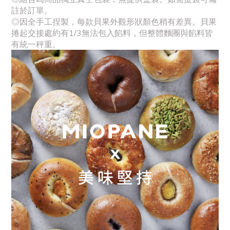
註於訂單。
◎因全手工捏製，每款貝果外觀形狀顏色稍有差異。貝果
捲起交接處約有1/3無法包入餡料，但整體麵團與餡料皆
有統一秤重。