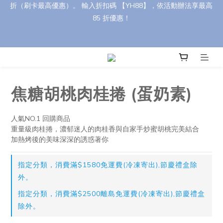
🎁 【中秋禮盒訂購優惠】 任選 8 盒以上享 95 折，30 盒以上享 9 
折（刷卡最高優惠）。 輸入折扣碼 【YH88】，依活動辦法享最高 
🎉【首購優惠】首筆訂單消費滿700元，立即折抵50元！
85 折優惠！
訂單皆為接單後新鮮製作，下單後約需 3–4 天安排出貨，請您提
前評估並預留訂購時間哦 !
焦糖胡桃肉桂捲 (蛋奶素)
🎁 【中秋禮盒訂購優惠】 任選 8 盒以上享 95 折，30 盒以上享 9 
折（刷卡最高優惠）。 輸入折扣碼 【YH88】，依活動辦法享最高 
人氣NO.1 回購商品
重量級肉桂捲，濃郁迷人的肉桂香與自家手炒蜜胡桃完美結合
85 折優惠！
加熱烤後的美味深深的誘惑著你
指定分類，消費滿$1580免運費(冷凍寄出),節慶禮盒除
外。
指定分類，消費滿$2500離島免運費(冷凍寄出),節慶禮盒
除外。